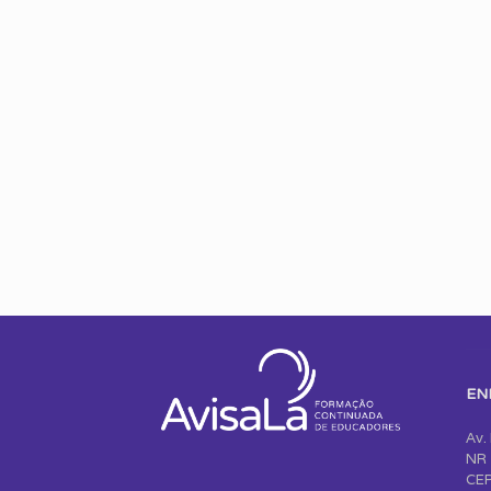
EN
Av.
NR 
CEP