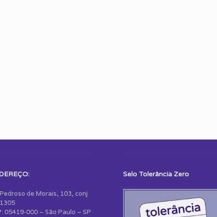
DEREÇO:
Selo Tolerância Zero
 Pedroso de Morais, 103, conj
1305
: 05419-000 – São Paulo – SP