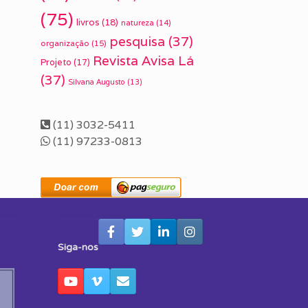
(75)
livros
(18)
natureza
(14)
pesquisa
(37)
organização
(15)
Revista Avisa Lá
Projeto
(17)
(37)
Silvana Augusto
(13)
(11) 3032-5411
(11) 97233-0813
Siga-nos