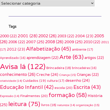
Categorias
Tags
2001
(28)
2002
(26)
2005
2000
(22)
2003
(22)
2004
(23)
(26)
2007
(25)
2008
(26)
2009
(25)
2006
(22)
2010
(22)
2011
Alfabetização
(45)
2012
(23)
(17)
ambiente
(17)
Arte
(63)
aprendizagem
(22)
artigos
(22)
Aprendizado
(16)
Avisa lá
(122)
Brincadeira
(18)
brincadeiras
(16)
conhecimento
(26)
Creche
(24)
Crianças
(22)
Criança
(15)
desenho
(24)
Cuidados
(19)
cultura
(17)
criatividade
(14)
Escrita
(43)
Educação Infantil
(42)
escola
(20)
formação
(58)
História
Finalmentes
(20)
Expressão
(14)
leitura
(75)
(25)
livros
(18)
organização
(15)
natureza
(14)