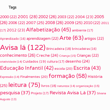
Tags
2001
(28)
2002
(26)
2005
2000
(22)
2003
(22)
2004
(23)
(26)
2007
(25)
2008
(26)
2009
(25)
2006
(22)
2010
(22)
2011
Alfabetização
(45)
2012
(23)
(17)
ambiente
(17)
Arte
(63)
aprendizagem
(22)
artigos
(22)
Aprendizado
(16)
Avisa lá
(122)
Brincadeira
(18)
brincadeiras
(16)
conhecimento
(26)
Creche
(24)
Crianças
(22)
Criança
(15)
desenho
(24)
Cuidados
(19)
cultura
(17)
criatividade
(14)
Escrita
(43)
Educação Infantil
(42)
escola
(20)
formação
(58)
História
Finalmentes
(20)
Expressão
(14)
leitura
(75)
(25)
livros
(18)
organização
(15)
natureza
(14)
pesquisa
(37)
Revista Avisa Lá
(37)
Projeto
(17)
Silvana
Augusto
(13)