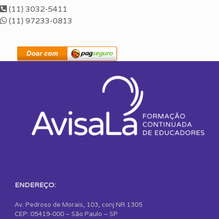
(11) 3032-5411
(11) 97233-0813
ENDEREÇO:
Av. Pedroso de Morais, 103, conj NR 1305
CEP: 05419-000 – São Paulo – SP