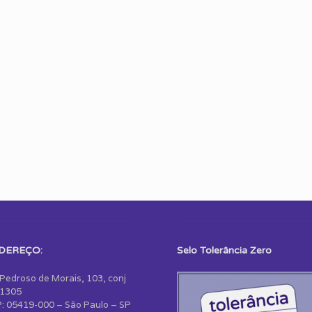
DEREÇO:
Selo Tolerância Zero
 Pedroso de Morais, 103, conj
1305
: 05419-000 – São Paulo – SP