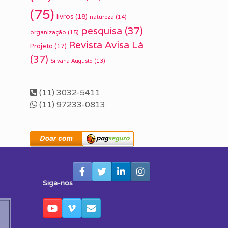
(75)
livros
(18)
natureza
(14)
pesquisa
(37)
organização
(15)
Revista Avisa Lá
Projeto
(17)
(37)
Silvana Augusto
(13)
(11) 3032-5411
(11) 97233-0813
Siga-nos