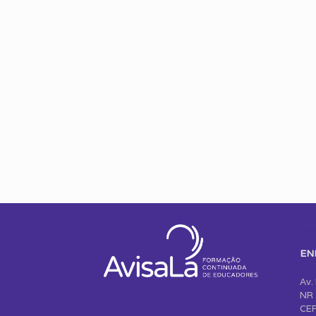
EN
Av.
NR 
CEP