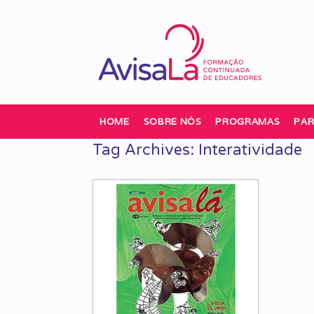
Skip
to
content
HOME
SOBRE NÓS
PROGRAMAS
PAR
Tag Archives:
Interatividade