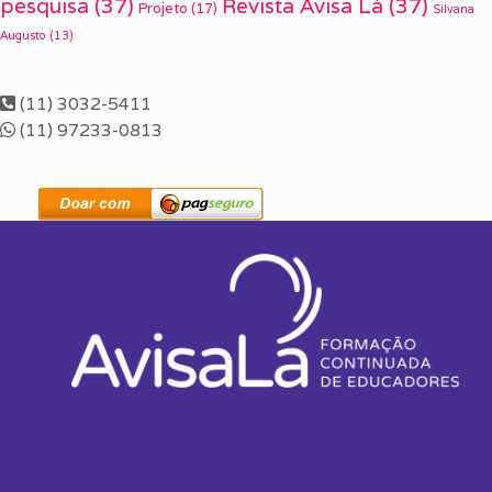
pesquisa
(37)
Revista Avisa Lá
(37)
Projeto
(17)
Silvana
Augusto
(13)
(11) 3032-5411
(11) 97233-0813