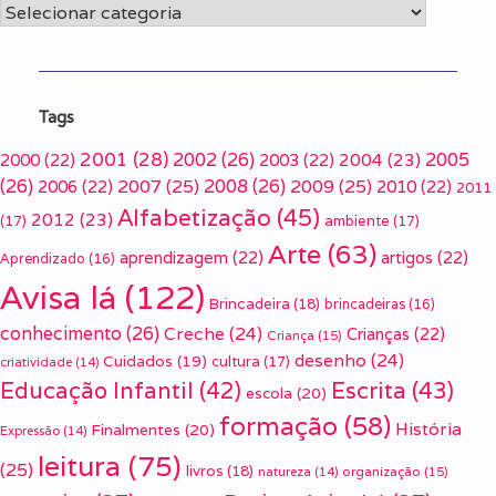
Categorias
Tags
2001
(28)
2002
(26)
2005
2000
(22)
2003
(22)
2004
(23)
(26)
2007
(25)
2008
(26)
2009
(25)
2006
(22)
2010
(22)
2011
Alfabetização
(45)
2012
(23)
(17)
ambiente
(17)
Arte
(63)
aprendizagem
(22)
artigos
(22)
Aprendizado
(16)
Avisa lá
(122)
Brincadeira
(18)
brincadeiras
(16)
conhecimento
(26)
Creche
(24)
Crianças
(22)
Criança
(15)
desenho
(24)
Cuidados
(19)
cultura
(17)
criatividade
(14)
Escrita
(43)
Educação Infantil
(42)
escola
(20)
formação
(58)
História
Finalmentes
(20)
Expressão
(14)
leitura
(75)
(25)
livros
(18)
organização
(15)
natureza
(14)