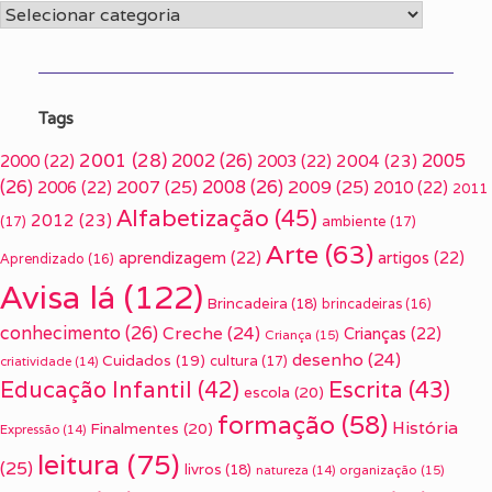
Categorias
Tags
2001
(28)
2002
(26)
2005
2000
(22)
2003
(22)
2004
(23)
(26)
2007
(25)
2008
(26)
2009
(25)
2006
(22)
2010
(22)
2011
Alfabetização
(45)
2012
(23)
(17)
ambiente
(17)
Arte
(63)
aprendizagem
(22)
artigos
(22)
Aprendizado
(16)
Avisa lá
(122)
Brincadeira
(18)
brincadeiras
(16)
conhecimento
(26)
Creche
(24)
Crianças
(22)
Criança
(15)
desenho
(24)
Cuidados
(19)
cultura
(17)
criatividade
(14)
Escrita
(43)
Educação Infantil
(42)
escola
(20)
formação
(58)
História
Finalmentes
(20)
Expressão
(14)
leitura
(75)
(25)
livros
(18)
organização
(15)
natureza
(14)