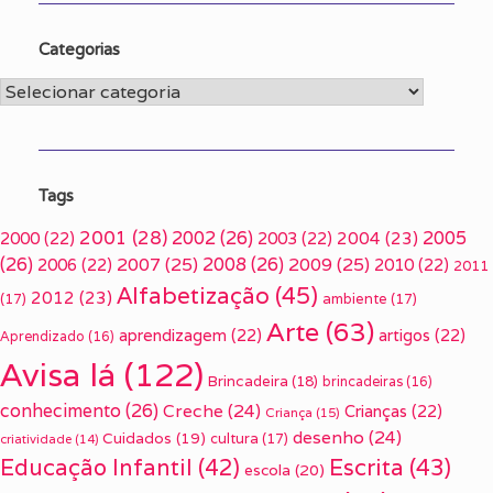
Categorias
Categorias
Tags
2001
(28)
2002
(26)
2005
2000
(22)
2003
(22)
2004
(23)
(26)
2007
(25)
2008
(26)
2009
(25)
2006
(22)
2010
(22)
2011
Alfabetização
(45)
2012
(23)
(17)
ambiente
(17)
Arte
(63)
aprendizagem
(22)
artigos
(22)
Aprendizado
(16)
Avisa lá
(122)
Brincadeira
(18)
brincadeiras
(16)
conhecimento
(26)
Creche
(24)
Crianças
(22)
Criança
(15)
desenho
(24)
Cuidados
(19)
cultura
(17)
criatividade
(14)
Escrita
(43)
Educação Infantil
(42)
escola
(20)