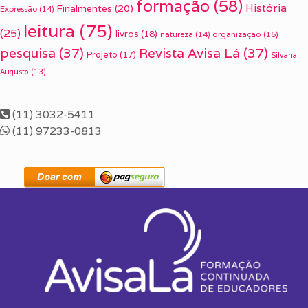
formação
(58)
História
Finalmentes
(20)
Expressão
(14)
leitura
(75)
(25)
livros
(18)
organização
(15)
natureza
(14)
pesquisa
(37)
Revista Avisa Lá
(37)
Projeto
(17)
Silvana
Augusto
(13)
(11) 3032-5411
(11) 97233-0813