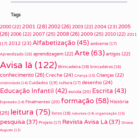
Tags
2001
(28)
2002
(26)
2005
2000
(22)
2003
(22)
2004
(23)
(26)
2007
(25)
2008
(26)
2009
(25)
2006
(22)
2010
(22)
2011
Alfabetização
(45)
2012
(23)
(17)
ambiente
(17)
Arte
(63)
aprendizagem
(22)
artigos
(22)
Aprendizado
(16)
Avisa lá
(122)
Brincadeira
(18)
brincadeiras
(16)
conhecimento
(26)
Creche
(24)
Crianças
(22)
Criança
(15)
desenho
(24)
Cuidados
(19)
cultura
(17)
criatividade
(14)
Escrita
(43)
Educação Infantil
(42)
escola
(20)
formação
(58)
História
Finalmentes
(20)
Expressão
(14)
leitura
(75)
(25)
livros
(18)
organização
(15)
natureza
(14)
pesquisa
(37)
Revista Avisa Lá
(37)
Projeto
(17)
Silvana
Augusto
(13)