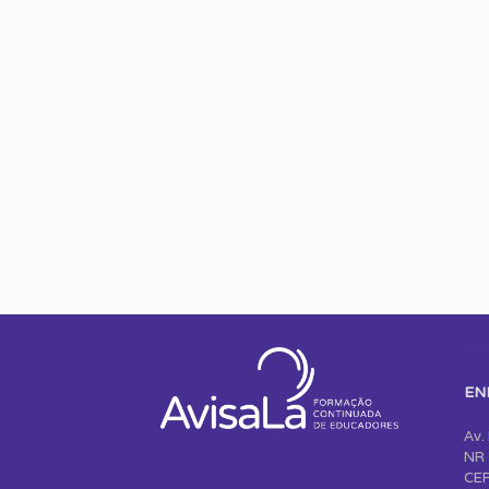
EN
Av.
NR 
CEP