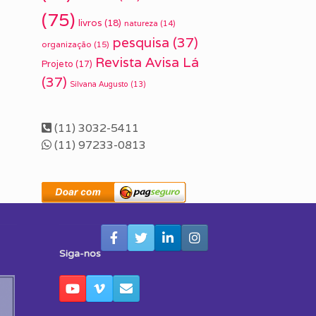
(75)
livros
(18)
natureza
(14)
pesquisa
(37)
organização
(15)
Revista Avisa Lá
Projeto
(17)
(37)
Silvana Augusto
(13)
(11) 3032-5411
(11) 97233-0813
Siga-nos