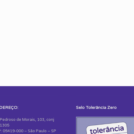
DEREÇO:
Selo Tolerância Zero
 Pedroso de Morais, 103, conj
1305
: 05419-000 – São Paulo – SP