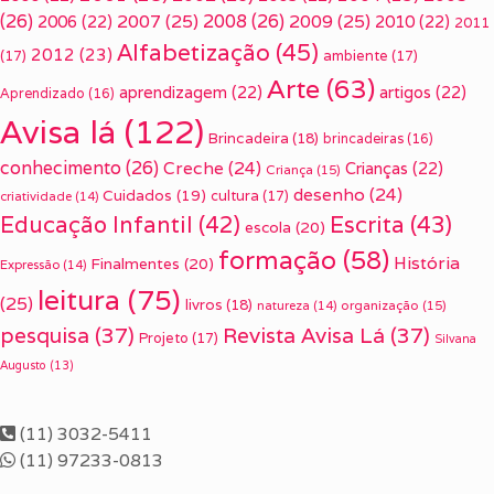
(26)
2007
(25)
2008
(26)
2009
(25)
2006
(22)
2010
(22)
2011
Alfabetização
(45)
2012
(23)
(17)
ambiente
(17)
Arte
(63)
aprendizagem
(22)
artigos
(22)
Aprendizado
(16)
Avisa lá
(122)
Brincadeira
(18)
brincadeiras
(16)
conhecimento
(26)
Creche
(24)
Crianças
(22)
Criança
(15)
desenho
(24)
Cuidados
(19)
cultura
(17)
criatividade
(14)
Escrita
(43)
Educação Infantil
(42)
escola
(20)
formação
(58)
História
Finalmentes
(20)
Expressão
(14)
leitura
(75)
(25)
livros
(18)
organização
(15)
natureza
(14)
pesquisa
(37)
Revista Avisa Lá
(37)
Projeto
(17)
Silvana
Augusto
(13)
(11) 3032-5411
(11) 97233-0813