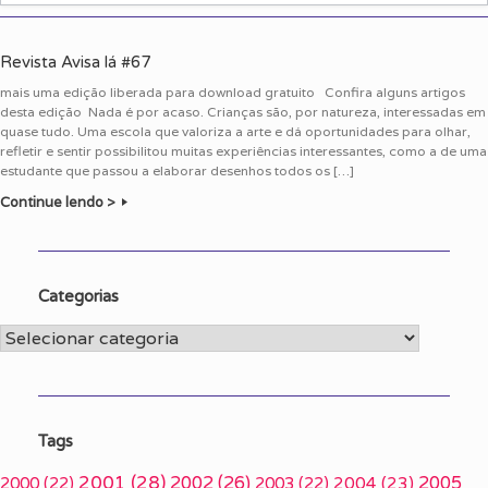
Revista Avisa lá #67
mais uma edição liberada para download gratuito Confira alguns artigos
desta edição Nada é por acaso. Crianças são, por natureza, interessadas em
quase tudo. Uma escola que valoriza a arte e dá oportunidades para olhar,
refletir e sentir possibilitou muitas experiências interessantes, como a de uma
estudante que passou a elaborar desenhos todos os […]
Continue lendo >
Categorias
Categorias
Tags
2001
(28)
2002
(26)
2005
2000
(22)
2003
(22)
2004
(23)