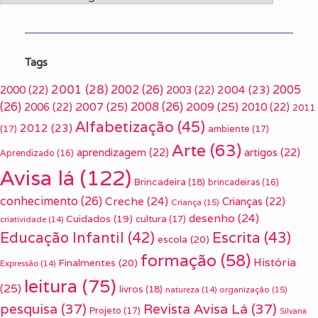
Tags
2001
(28)
2002
(26)
2005
2000
(22)
2003
(22)
2004
(23)
(26)
2007
(25)
2008
(26)
2009
(25)
2006
(22)
2010
(22)
2011
Alfabetização
(45)
2012
(23)
(17)
ambiente
(17)
Arte
(63)
aprendizagem
(22)
artigos
(22)
Aprendizado
(16)
Avisa lá
(122)
Brincadeira
(18)
brincadeiras
(16)
conhecimento
(26)
Creche
(24)
Crianças
(22)
Criança
(15)
desenho
(24)
Cuidados
(19)
cultura
(17)
criatividade
(14)
Escrita
(43)
Educação Infantil
(42)
escola
(20)
formação
(58)
História
Finalmentes
(20)
Expressão
(14)
leitura
(75)
(25)
livros
(18)
organização
(15)
natureza
(14)
pesquisa
(37)
Revista Avisa Lá
(37)
Projeto
(17)
Silvana