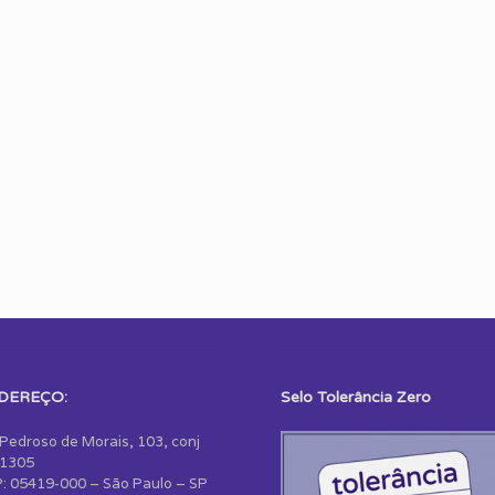
DEREÇO:
Selo Tolerância Zero
 Pedroso de Morais, 103, conj
1305
: 05419-000 – São Paulo – SP