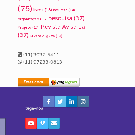
(75)
livros
(18)
natureza
(14)
pesquisa
(37)
organização
(15)
Revista Avisa Lá
Projeto
(17)
(37)
Silvana Augusto
(13)
(11) 3032-5411
(11) 97233-0813
Siga-nos