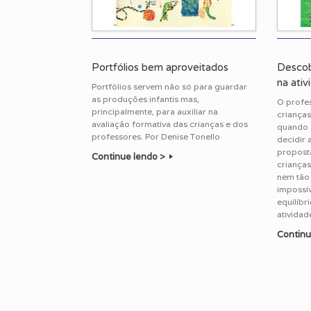
Portfólios bem aproveitados
Descob
na ativi
Portfólios servem não só para guardar
as produções infantis mas,
O profe
principalmente, para auxiliar na
crianças
avaliação formativa das crianças e dos
quando 
professores. Por Denise Tonello
decidir 
proposta
Continue lendo >
crianças
nem tão 
impossív
equilíbr
atividad
Continu