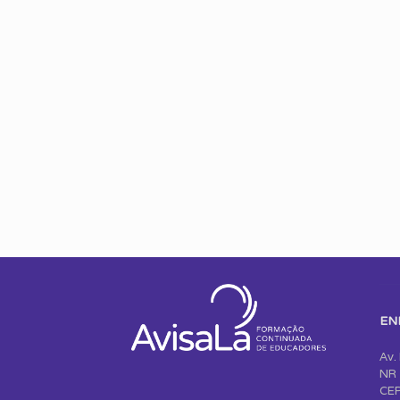
EN
Av.
NR 
CEP