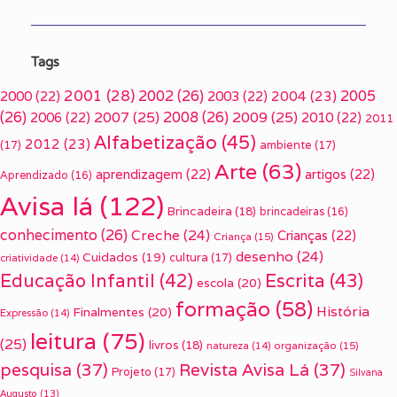
Tags
2001
(28)
2002
(26)
2005
2000
(22)
2003
(22)
2004
(23)
(26)
2007
(25)
2008
(26)
2009
(25)
2006
(22)
2010
(22)
2011
Alfabetização
(45)
2012
(23)
(17)
ambiente
(17)
Arte
(63)
aprendizagem
(22)
artigos
(22)
Aprendizado
(16)
Avisa lá
(122)
Brincadeira
(18)
brincadeiras
(16)
conhecimento
(26)
Creche
(24)
Crianças
(22)
Criança
(15)
desenho
(24)
Cuidados
(19)
cultura
(17)
criatividade
(14)
Escrita
(43)
Educação Infantil
(42)
escola
(20)
formação
(58)
História
Finalmentes
(20)
Expressão
(14)
leitura
(75)
(25)
livros
(18)
organização
(15)
natureza
(14)
pesquisa
(37)
Revista Avisa Lá
(37)
Projeto
(17)
Silvana
Augusto
(13)