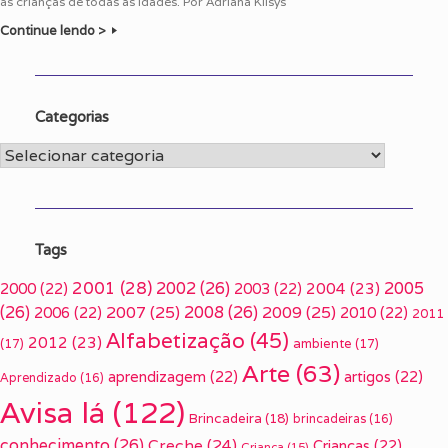
as crianças de todas as idades. Por Adriana Klisys
Continue lendo >
Categorias
Categorias
Tags
2001
(28)
2002
(26)
2005
2000
(22)
2003
(22)
2004
(23)
(26)
2007
(25)
2008
(26)
2009
(25)
2006
(22)
2010
(22)
2011
Alfabetização
(45)
2012
(23)
(17)
ambiente
(17)
Arte
(63)
aprendizagem
(22)
artigos
(22)
Aprendizado
(16)
Avisa lá
(122)
Brincadeira
(18)
brincadeiras
(16)
conhecimento
(26)
Creche
(24)
Crianças
(22)
Criança
(15)