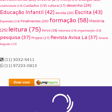
desenho
(24)
Cuidados
(19)
cultura
(17)
criatividade
(14)
Escrita
(43)
Educação Infantil
(42)
escola
(20)
formação
(58)
História
Finalmentes
(20)
Expressão
(14)
leitura
(75)
(25)
livros
(18)
organização
(15)
natureza
(14)
pesquisa
(37)
Revista Avisa Lá
(37)
Projeto
(17)
Silvana
Augusto
(13)
(11) 3032-5411
(11) 97233-0813