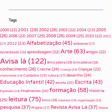
Tags
2001
(28)
2002
(26)
2005
2000
(22)
2003
(22)
2004
(23)
(26)
2007
(25)
2008
(26)
2009
(25)
2006
(22)
2010
(22)
2011
Alfabetização
(45)
2012
(23)
(17)
ambiente
(17)
Arte
(63)
aprendizagem
(22)
artigos
(22)
Aprendizado
(16)
Avisa lá
(122)
Brincadeira
(18)
brincadeiras
(16)
conhecimento
(26)
Creche
(24)
Crianças
(22)
Criança
(15)
desenho
(24)
Cuidados
(19)
cultura
(17)
criatividade
(14)
Escrita
(43)
Educação Infantil
(42)
escola
(20)
formação
(58)
História
Finalmentes
(20)
Expressão
(14)
leitura
(75)
(25)
livros
(18)
organização
(15)
natureza
(14)
pesquisa
(37)
Revista Avisa Lá
(37)
Projeto
(17)
Silvana