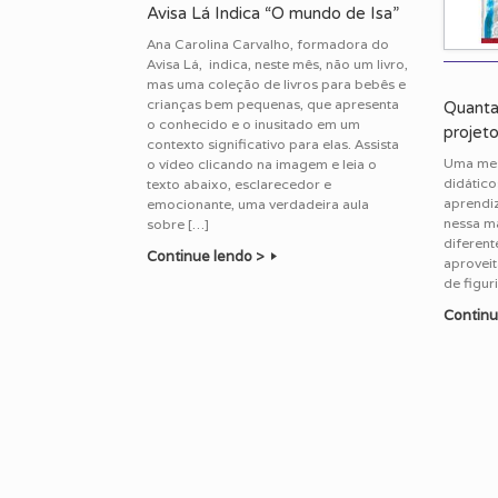
Avisa Lá Indica “O mundo de Isa”
Ana Carolina Carvalho, formadora do
Avisa Lá, indica, neste mês, não um livro,
mas uma coleção de livros para bebês e
crianças bem pequenas, que apresenta
Quanta
o conhecido e o inusitado em um
projet
contexto significativo para elas. Assista
Uma mes
o vídeo clicando na imagem e leia o
didático
texto abaixo, esclarecedor e
aprendi
emocionante, uma verdadeira aula
nessa ma
sobre […]
diferent
Continue lendo >
aprovei
de figur
Continu