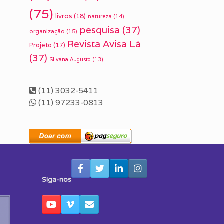
(75)
livros
(18)
natureza
(14)
pesquisa
(37)
organização
(15)
Revista Avisa Lá
Projeto
(17)
(37)
Silvana Augusto
(13)
(11) 3032-5411
(11) 97233-0813
Siga-nos