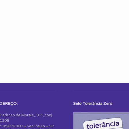
DEREÇO:
Selo Tolerância Zero
 Pedroso de Morais, 103, conj
1305
: 05419-000 – São Paulo – SP