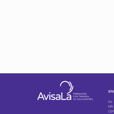
EN
Av.
NR 
CEP