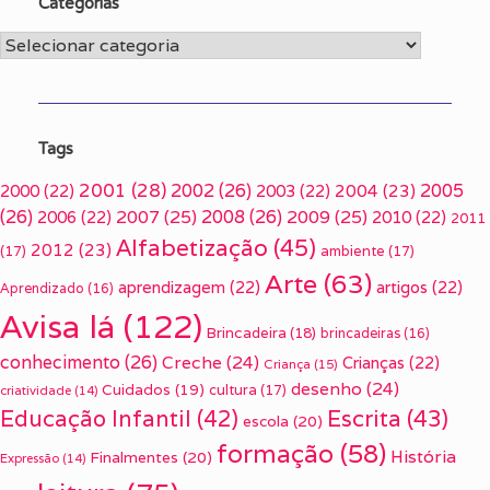
Categorias
Categorias
Tags
2001
(28)
2002
(26)
2005
2000
(22)
2003
(22)
2004
(23)
(26)
2007
(25)
2008
(26)
2009
(25)
2006
(22)
2010
(22)
2011
Alfabetização
(45)
2012
(23)
(17)
ambiente
(17)
Arte
(63)
aprendizagem
(22)
artigos
(22)
Aprendizado
(16)
Avisa lá
(122)
Brincadeira
(18)
brincadeiras
(16)
conhecimento
(26)
Creche
(24)
Crianças
(22)
Criança
(15)
desenho
(24)
Cuidados
(19)
cultura
(17)
criatividade
(14)
Escrita
(43)
Educação Infantil
(42)
escola
(20)
formação
(58)
História
Finalmentes
(20)
Expressão
(14)