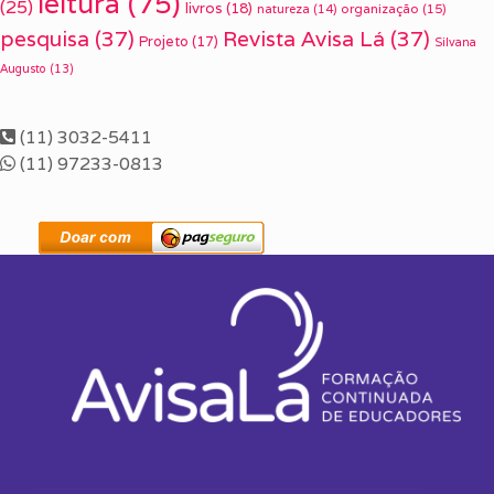
leitura
(75)
(25)
livros
(18)
organização
(15)
natureza
(14)
pesquisa
(37)
Revista Avisa Lá
(37)
Projeto
(17)
Silvana
Augusto
(13)
(11) 3032-5411
(11) 97233-0813