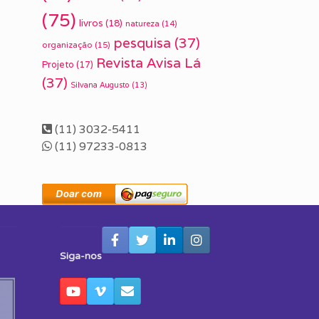
(75)
livros
(18)
natureza
(14)
pesquisa
(37)
organização
(15)
Revista Avisa Lá
Projeto
(17)
(37)
Silvana Augusto
(13)
(11) 3032-5411
(11) 97233-0813
Siga-nos