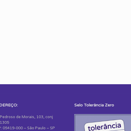
DEREÇO:
Selo Tolerância Zero
 Pedroso de Morais, 103, conj
1305
: 05419-000 – São Paulo – SP