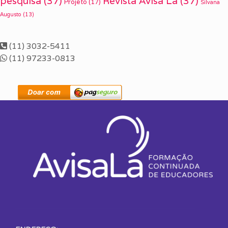
pesquisa
(37)
Revista Avisa Lá
(37)
Projeto
(17)
Silvana
Augusto
(13)
(11) 3032-5411
(11) 97233-0813