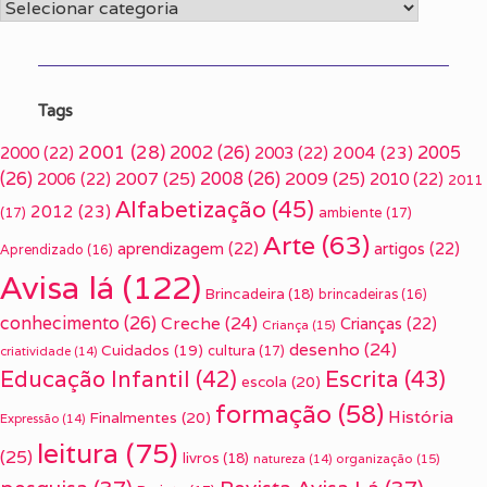
Categorias
Tags
2001
(28)
2002
(26)
2005
2000
(22)
2003
(22)
2004
(23)
(26)
2007
(25)
2008
(26)
2009
(25)
2006
(22)
2010
(22)
2011
Alfabetização
(45)
2012
(23)
(17)
ambiente
(17)
Arte
(63)
aprendizagem
(22)
artigos
(22)
Aprendizado
(16)
Avisa lá
(122)
Brincadeira
(18)
brincadeiras
(16)
conhecimento
(26)
Creche
(24)
Crianças
(22)
Criança
(15)
desenho
(24)
Cuidados
(19)
cultura
(17)
criatividade
(14)
Escrita
(43)
Educação Infantil
(42)
escola
(20)
formação
(58)
História
Finalmentes
(20)
Expressão
(14)
leitura
(75)
(25)
livros
(18)
organização
(15)
natureza
(14)