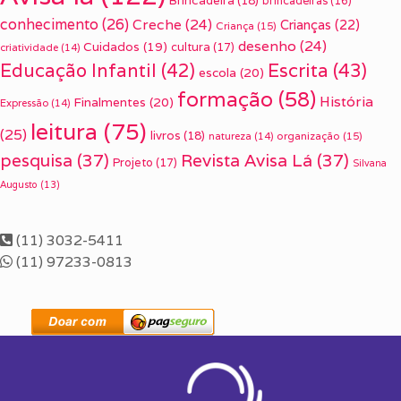
Brincadeira
(18)
brincadeiras
(16)
conhecimento
(26)
Creche
(24)
Crianças
(22)
Criança
(15)
desenho
(24)
Cuidados
(19)
cultura
(17)
criatividade
(14)
Escrita
(43)
Educação Infantil
(42)
escola
(20)
formação
(58)
História
Finalmentes
(20)
Expressão
(14)
leitura
(75)
(25)
livros
(18)
organização
(15)
natureza
(14)
pesquisa
(37)
Revista Avisa Lá
(37)
Projeto
(17)
Silvana
Augusto
(13)
(11) 3032-5411
(11) 97233-0813