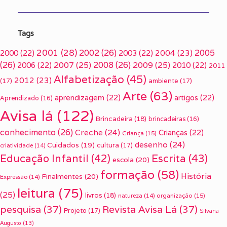
Tags
2001
(28)
2002
(26)
2005
2000
(22)
2003
(22)
2004
(23)
(26)
2007
(25)
2008
(26)
2009
(25)
2006
(22)
2010
(22)
2011
Alfabetização
(45)
2012
(23)
(17)
ambiente
(17)
Arte
(63)
aprendizagem
(22)
artigos
(22)
Aprendizado
(16)
Avisa lá
(122)
Brincadeira
(18)
brincadeiras
(16)
conhecimento
(26)
Creche
(24)
Crianças
(22)
Criança
(15)
desenho
(24)
Cuidados
(19)
cultura
(17)
criatividade
(14)
Escrita
(43)
Educação Infantil
(42)
escola
(20)
formação
(58)
História
Finalmentes
(20)
Expressão
(14)
leitura
(75)
(25)
livros
(18)
organização
(15)
natureza
(14)
pesquisa
(37)
Revista Avisa Lá
(37)
Projeto
(17)
Silvana
Augusto
(13)