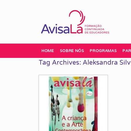
Skip
to
content
HOME
SOBRE NÓS
PROGRAMAS
PAR
Tag Archives:
Aleksandra Sil