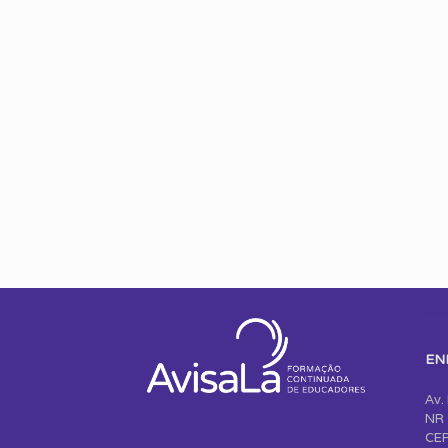
EN
Av.
NR 
CEP