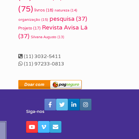
(75)
livros
(18)
natureza
(14)
pesquisa
(37)
organização
(15)
Revista Avisa Lá
Projeto
(17)
(37)
Silvana Augusto
(13)
(11) 3032-5411
(11) 97233-0813
Siga-nos