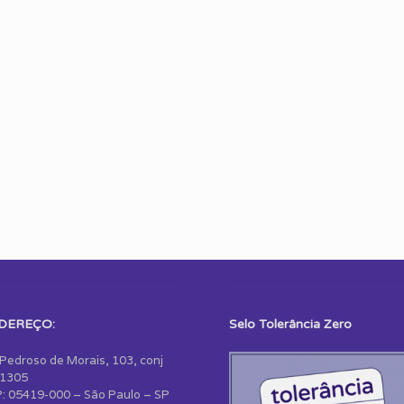
DEREÇO:
Selo Tolerância Zero
 Pedroso de Morais, 103, conj
1305
: 05419-000 – São Paulo – SP