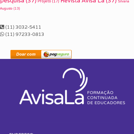
pesquisa
(37)
Revista Avisa Lá
(37)
Projeto
(17)
Silvana
Augusto
(13)
(11) 3032-5411
(11) 97233-0813