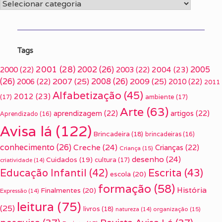
Categorias
Tags
2001
(28)
2002
(26)
2005
2000
(22)
2003
(22)
2004
(23)
(26)
2007
(25)
2008
(26)
2009
(25)
2006
(22)
2010
(22)
2011
Alfabetização
(45)
2012
(23)
(17)
ambiente
(17)
Arte
(63)
aprendizagem
(22)
artigos
(22)
Aprendizado
(16)
Avisa lá
(122)
Brincadeira
(18)
brincadeiras
(16)
conhecimento
(26)
Creche
(24)
Crianças
(22)
Criança
(15)
desenho
(24)
Cuidados
(19)
cultura
(17)
criatividade
(14)
Escrita
(43)
Educação Infantil
(42)
escola
(20)
formação
(58)
História
Finalmentes
(20)
Expressão
(14)
leitura
(75)
(25)
livros
(18)
organização
(15)
natureza
(14)