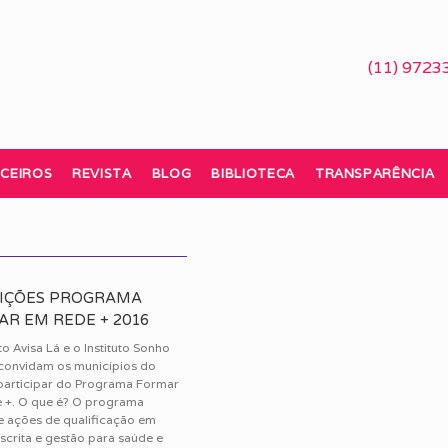
(11) 9723
CEIROS
REVISTA
BLOG
BIBLIOTECA
TRANSPARÊNCIA
RIÇÕES PROGRAMA
R EM REDE + 2016
to Avisa Lá e o Instituto Sonho
convidam os municípios do
 participar do Programa Formar
 +. O que é? O programa
 ações de qualificação em
 escrita e gestão para saúde e