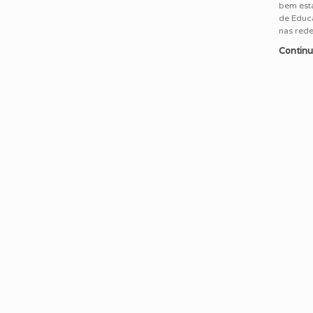
bem esta
de Educ
nas rede
Continu