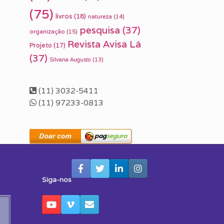
(75)
livros
(18)
natureza
(14)
pesquisa
(37)
organização
(15)
Revista Avisa Lá
Projeto
(17)
(37)
Silvana Augusto
(13)
(11) 3032-5411
(11) 97233-0813
Siga-nos