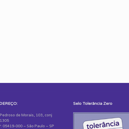
DEREÇO:
Selo Tolerância Zero
 Pedroso de Morais, 103, conj
1305
: 05419-000 – São Paulo – SP