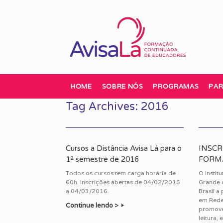
Skip
to
content
HOME
SOBRE NÓS
PROGRAMAS
PAR
Tag Archives:
2016
Cursos a Distância Avisa Lá para o
INSC
1º semestre de 2016
FORMA
Todos os cursos tem carga horária de
O Institu
60h. Inscrições abertas de 04/02/2016
Grande 
a 04/03/2016.
Brasil a
em Rede
Continue lendo >
promove
leitura,