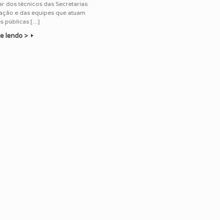
r dos técnicos das Secretarias
ação e das equipes que atuam
s públicas […]
e lendo >