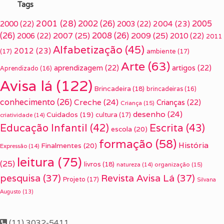
Tags
2001
(28)
2002
(26)
2005
2000
(22)
2003
(22)
2004
(23)
(26)
2007
(25)
2008
(26)
2009
(25)
2006
(22)
2010
(22)
2011
Alfabetização
(45)
2012
(23)
(17)
ambiente
(17)
Arte
(63)
aprendizagem
(22)
artigos
(22)
Aprendizado
(16)
Avisa lá
(122)
Brincadeira
(18)
brincadeiras
(16)
conhecimento
(26)
Creche
(24)
Crianças
(22)
Criança
(15)
desenho
(24)
Cuidados
(19)
cultura
(17)
criatividade
(14)
Escrita
(43)
Educação Infantil
(42)
escola
(20)
formação
(58)
História
Finalmentes
(20)
Expressão
(14)
leitura
(75)
(25)
livros
(18)
organização
(15)
natureza
(14)
pesquisa
(37)
Revista Avisa Lá
(37)
Projeto
(17)
Silvana
Augusto
(13)
(11) 3032-5411