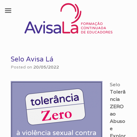
Skip
to
Selo Avisa Lá
content
Posted on
20/05/2022
Selo
Tolerâ
ncia
ZERO
ao
Abuso
e
Explor