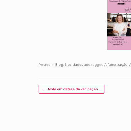
Posted in
Blog
,
Novidades
and tagged
Alfabetização
,
A
Post navigation
←
Nota em defesa da vacinação…