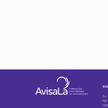
EN
Av.
NR 
CEP