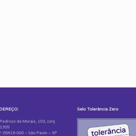
DEREÇO:
Selo Tolerância Zero
 Pedroso de Morais, 103, conj
1305
: 05419-000 – São Paulo – SP