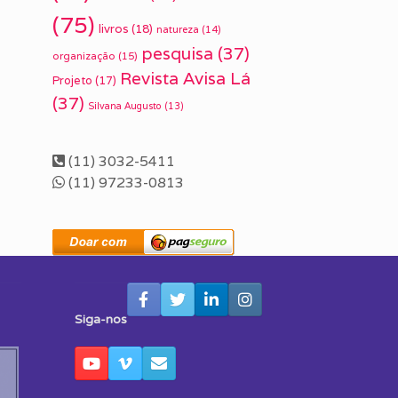
(75)
livros
(18)
natureza
(14)
pesquisa
(37)
organização
(15)
Revista Avisa Lá
Projeto
(17)
(37)
Silvana Augusto
(13)
(11) 3032-5411
(11) 97233-0813
Siga-nos