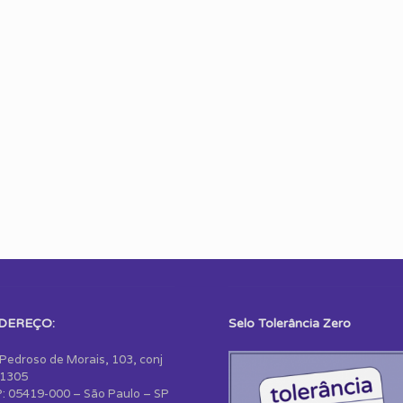
DEREÇO:
Selo Tolerância Zero
 Pedroso de Morais, 103, conj
1305
: 05419-000 – São Paulo – SP