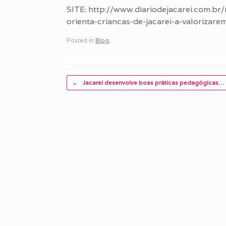
SITE: http://www.diariodejacarei.com.b
orienta-criancas-de-jacarei-a-valorizar
Posted in
Blog
.
Post navigation
←
Jacareí desenvolve boas práticas pedagógicas…