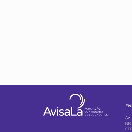
EN
Av.
NR 
CEP