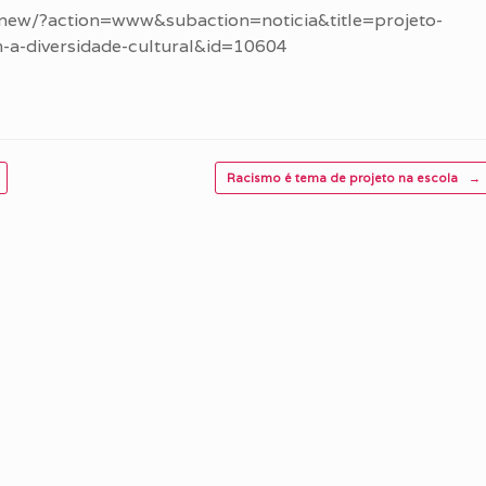
r/new/?action=www&subaction=noticia&title=projeto-
em-a-diversidade-cultural&id=10604
Racismo é tema de projeto na escola
→