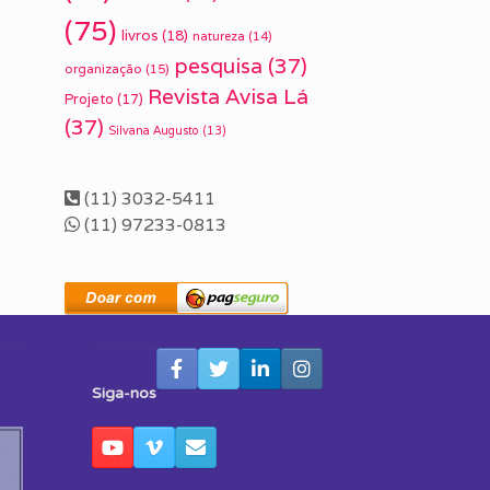
(75)
livros
(18)
natureza
(14)
pesquisa
(37)
organização
(15)
Revista Avisa Lá
Projeto
(17)
(37)
Silvana Augusto
(13)
(11) 3032-5411
(11) 97233-0813
Siga-nos