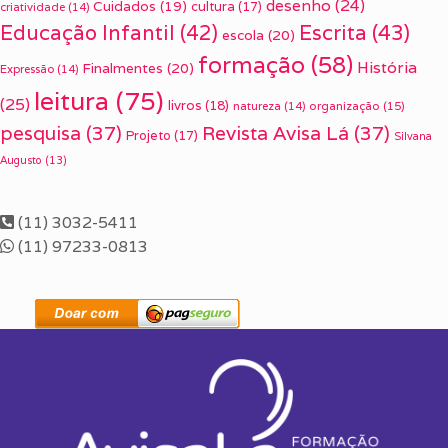
desenho
(24)
Cuidados
(19)
cultura
(17)
criatividade
(14)
Escrita
(43)
Educação Infantil
(42)
escola
(20)
formação
(58)
História
Finalmentes
(20)
Expressão
(14)
leitura
(75)
(25)
livros
(18)
organização
(15)
natureza
(14)
pesquisa
(37)
Revista Avisa Lá
(37)
Projeto
(17)
Silvana
Augusto
(13)
(11) 3032-5411
(11) 97233-0813