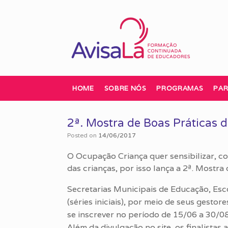
Skip
to
content
HOME
SOBRE NÓS
PROGRAMAS
PAR
2ª. Mostra de Boas Prátic
Posted on
14/06/2017
O Ocupação Criança quer sensibilizar, co
das crianças, por isso lança a 2ª. Mostra 
Secretarias Municipais de Educação, Esc
(séries iniciais), por meio de seus ges
se inscrever no período de 15/06 a 30/0
Além da divulgação no site, os finalista