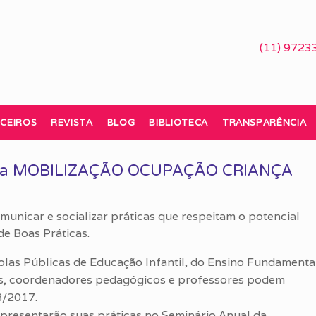
(11) 9723
CEIROS
REVISTA
BLOG
BIBLIOTECA
TRANSPARÊNCIA
as da MOBILIZAÇÃO OCUPAÇÃO CRIANÇA
municar e socializar práticas que respeitam o potencial
de Boas Práticas.
olas Públicas de Educação Infantil, do Ensino Fundamenta
tores, coordenadores pedagógicos e professores podem
8/2017.
s apresentarão suas práticas no Seminário Anual da