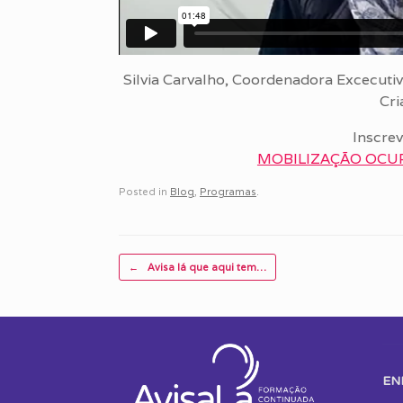
Silvia Carvalho, Coordenadora Excecutiv
Cri
Inscrev
MOBILIZAÇÃO OCUP
Posted in
Blog
,
Programas
.
Post navigation
←
Avisa lá que aqui tem…
EN