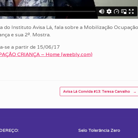
a do Instituto Avisa Lá, fala sobre a Mobilização Ocupaçã
ança e sua 2ª. Mostra.
a-se a partir de 15/06/17
AÇÃO CRIANÇA – Home (weebly.com)
Avisa Lá Convida #13: Teresa Carvalho
→
DEREÇO:
Selo Tolerância Zero