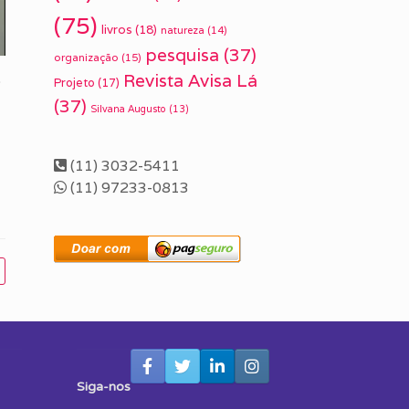
(75)
livros
(18)
natureza
(14)
pesquisa
(37)
organização
(15)
Revista Avisa Lá
o
Projeto
(17)
(37)
Silvana Augusto
(13)
(11) 3032-5411
(11) 97233-0813
Siga-nos