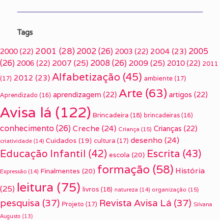
Tags
2001
(28)
2002
(26)
2005
2000
(22)
2003
(22)
2004
(23)
(26)
2007
(25)
2008
(26)
2009
(25)
2006
(22)
2010
(22)
2011
Alfabetização
(45)
2012
(23)
(17)
ambiente
(17)
Arte
(63)
aprendizagem
(22)
artigos
(22)
Aprendizado
(16)
Avisa lá
(122)
Brincadeira
(18)
brincadeiras
(16)
conhecimento
(26)
Creche
(24)
Crianças
(22)
Criança
(15)
desenho
(24)
Cuidados
(19)
cultura
(17)
criatividade
(14)
Escrita
(43)
Educação Infantil
(42)
escola
(20)
formação
(58)
História
Finalmentes
(20)
Expressão
(14)
leitura
(75)
(25)
livros
(18)
organização
(15)
natureza
(14)
pesquisa
(37)
Revista Avisa Lá
(37)
Projeto
(17)
Silvana
Augusto
(13)