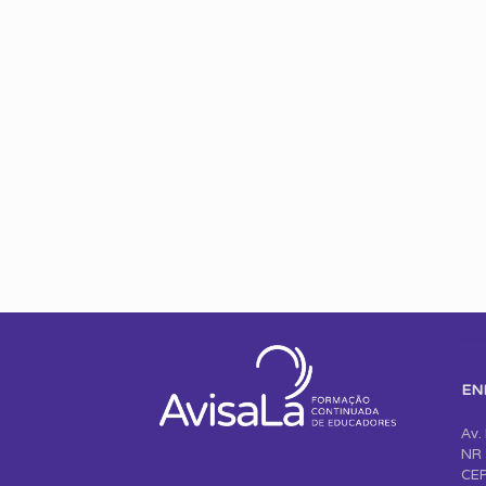
EN
Av.
NR 
CEP