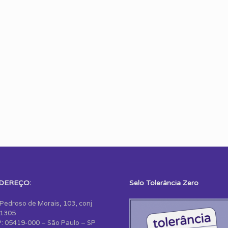
DEREÇO:
Selo Tolerância Zero
 Pedroso de Morais, 103, conj
1305
: 05419-000 – São Paulo – SP