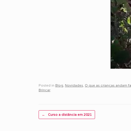
Posted in
Blog
,
Novidades
,
O que as crianças andam f
Brincar
.
Post navigation
←
Curso a distância em 2021