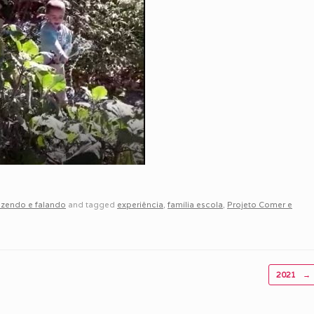
azendo e falando
and tagged
experiência
,
família escola
,
Projeto Comer e
2021
→