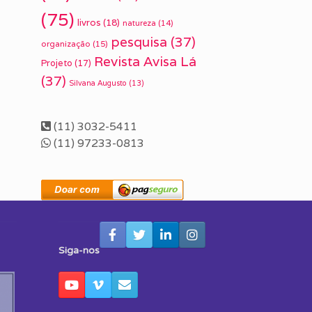
(75)
livros
(18)
natureza
(14)
pesquisa
(37)
organização
(15)
Revista Avisa Lá
Projeto
(17)
(37)
Silvana Augusto
(13)
(11) 3032-5411
(11) 97233-0813
Siga-nos