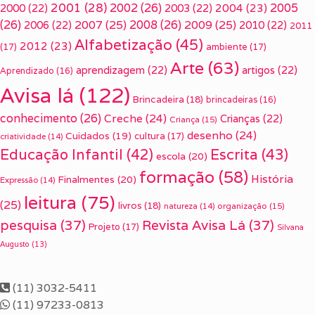
2001
(28)
2002
(26)
2005
2000
(22)
2003
(22)
2004
(23)
(26)
2007
(25)
2008
(26)
2009
(25)
2006
(22)
2010
(22)
2011
Alfabetização
(45)
2012
(23)
(17)
ambiente
(17)
Arte
(63)
aprendizagem
(22)
artigos
(22)
Aprendizado
(16)
Avisa lá
(122)
Brincadeira
(18)
brincadeiras
(16)
conhecimento
(26)
Creche
(24)
Crianças
(22)
Criança
(15)
desenho
(24)
Cuidados
(19)
cultura
(17)
criatividade
(14)
Escrita
(43)
Educação Infantil
(42)
escola
(20)
formação
(58)
História
Finalmentes
(20)
Expressão
(14)
leitura
(75)
(25)
livros
(18)
organização
(15)
natureza
(14)
pesquisa
(37)
Revista Avisa Lá
(37)
Projeto
(17)
Silvana
Augusto
(13)
(11) 3032-5411
(11) 97233-0813