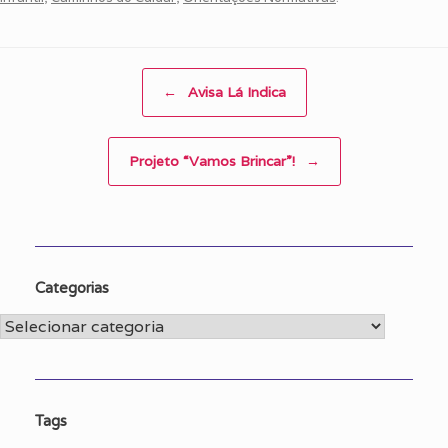
Post navigation
←
Avisa Lá Indica
Projeto “Vamos Brincar”!
→
Categorias
Categorias
Tags