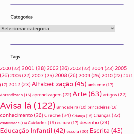
Categorias
Categorias
Tags
2001
(28)
2002
(26)
2005
2000
(22)
2003
(22)
2004
(23)
(26)
2007
(25)
2008
(26)
2009
(25)
2006
(22)
2010
(22)
2011
Alfabetização
(45)
2012
(23)
(17)
ambiente
(17)
Arte
(63)
aprendizagem
(22)
artigos
(22)
Aprendizado
(16)
Avisa lá
(122)
Brincadeira
(18)
brincadeiras
(16)
conhecimento
(26)
Creche
(24)
Crianças
(22)
Criança
(15)
desenho
(24)
Cuidados
(19)
cultura
(17)
criatividade
(14)
Escrita
(43)
Educação Infantil
(42)
escola
(20)