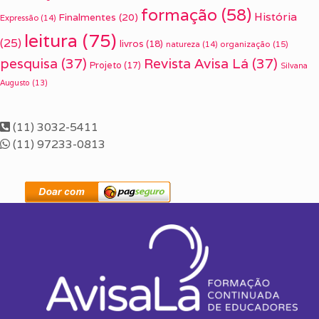
formação
(58)
História
Finalmentes
(20)
Expressão
(14)
leitura
(75)
(25)
livros
(18)
organização
(15)
natureza
(14)
pesquisa
(37)
Revista Avisa Lá
(37)
Projeto
(17)
Silvana
Augusto
(13)
(11) 3032-5411
(11) 97233-0813