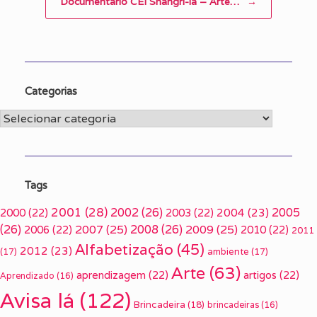
Documentário CEI Shangri-lá – Arte…
→
Categorias
Categorias
Tags
2001
(28)
2002
(26)
2005
2000
(22)
2003
(22)
2004
(23)
(26)
2007
(25)
2008
(26)
2009
(25)
2006
(22)
2010
(22)
2011
Alfabetização
(45)
2012
(23)
(17)
ambiente
(17)
Arte
(63)
aprendizagem
(22)
artigos
(22)
Aprendizado
(16)
Avisa lá
(122)
Brincadeira
(18)
brincadeiras
(16)