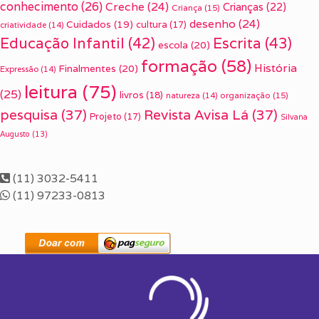
conhecimento
(26)
Creche
(24)
Crianças
(22)
Criança
(15)
desenho
(24)
Cuidados
(19)
cultura
(17)
criatividade
(14)
Escrita
(43)
Educação Infantil
(42)
escola
(20)
formação
(58)
História
Finalmentes
(20)
Expressão
(14)
leitura
(75)
(25)
livros
(18)
organização
(15)
natureza
(14)
pesquisa
(37)
Revista Avisa Lá
(37)
Projeto
(17)
Silvana
Augusto
(13)
(11) 3032-5411
(11) 97233-0813