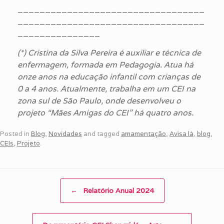
__________________________________
__________________________________
_______________
(*) Cristina da Silva Pereira é auxiliar e técnica de
enfermagem, formada em Pedagogia. Atua há
onze anos na educação infantil com crianças de
0 a 4 anos. Atualmente, trabalha em um CEI na
zona sul de São Paulo, onde desenvolveu o
projeto “Mães Amigas do CEI” há quatro anos.
Posted in
Blog
,
Novidades
and tagged
amamentação
,
Avisa lá
,
blog
,
CEIs
,
Projeto
.
Post navigation
←
Relatório Anual 2024