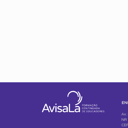
EN
Av.
NR 
CEP