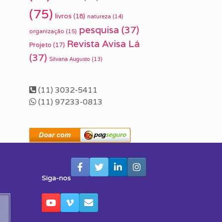
(75)
livros
(18)
natureza
(14)
pesquisa
(37)
organização
(15)
Revista Avisa Lá
Projeto
(17)
(37)
Silvana Augusto
(13)
(11) 3032-5411
(11) 97233-0813
Siga-nos