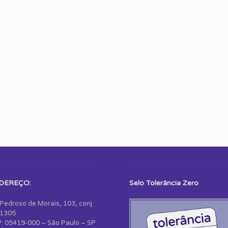
DEREÇO:
Selo Tolerância Zero
 Pedroso de Morais, 103, conj
1305
: 05419-000 – São Paulo – SP