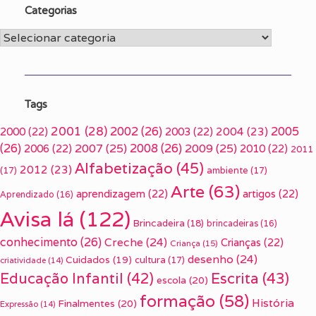
Categorias
Categorias
Tags
2001
(28)
2002
(26)
2005
2000
(22)
2003
(22)
2004
(23)
(26)
2007
(25)
2008
(26)
2009
(25)
2006
(22)
2010
(22)
2011
Alfabetização
(45)
2012
(23)
(17)
ambiente
(17)
Arte
(63)
aprendizagem
(22)
artigos
(22)
Aprendizado
(16)
Avisa lá
(122)
Brincadeira
(18)
brincadeiras
(16)
conhecimento
(26)
Creche
(24)
Crianças
(22)
Criança
(15)
desenho
(24)
Cuidados
(19)
cultura
(17)
criatividade
(14)
Escrita
(43)
Educação Infantil
(42)
escola
(20)
formação
(58)
História
Finalmentes
(20)
Expressão
(14)