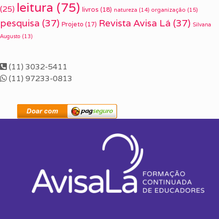
leitura
(75)
(25)
livros
(18)
organização
(15)
natureza
(14)
pesquisa
(37)
Revista Avisa Lá
(37)
Projeto
(17)
Silvana
Augusto
(13)
(11) 3032-5411
(11) 97233-0813