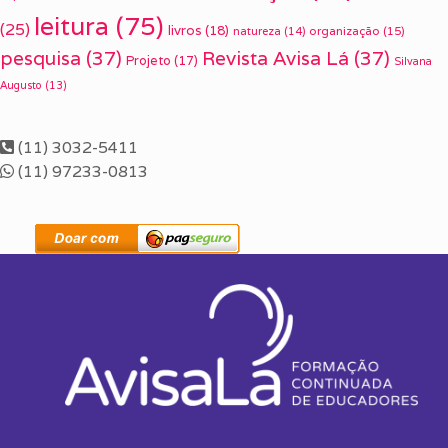
leitura
(75)
(25)
livros
(18)
organização
(15)
natureza
(14)
pesquisa
(37)
Revista Avisa Lá
(37)
Projeto
(17)
Silvana
Augusto
(13)
(11) 3032-5411
(11) 97233-0813