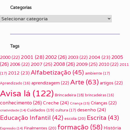
Categorias
Categorias
Tags
2001
(28)
2002
(26)
2005
2000
(22)
2003
(22)
2004
(23)
(26)
2007
(25)
2008
(26)
2009
(25)
2006
(22)
2010
(22)
2011
Alfabetização
(45)
2012
(23)
(17)
ambiente
(17)
Arte
(63)
aprendizagem
(22)
artigos
(22)
Aprendizado
(16)
Avisa lá
(122)
Brincadeira
(18)
brincadeiras
(16)
conhecimento
(26)
Creche
(24)
Crianças
(22)
Criança
(15)
desenho
(24)
Cuidados
(19)
cultura
(17)
criatividade
(14)
Escrita
(43)
Educação Infantil
(42)
escola
(20)
formação
(58)
História
Finalmentes
(20)
Expressão
(14)