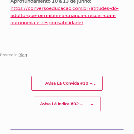
Aprofundamento 10 a 13 de junho:
https://conversoeducacao.com.br/atitudes-do-
adulto-que-permitem-a-crianca-crescer-com-
autonomia-e-responsabilidade/
Posted in
Blog
.
Post navigation
←
Avisa Lá Convida #18 –…
Avisa Lá Indica #02 –…
→