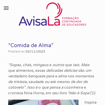
Skip
to
“Comida de Alma”
content
Posted on
02/11/2023
“Sopas,
chás, mingaus
e
outros
que
tais. Mais
que alimentos, essas
delicadas delícias
são
um
verdadeiro banquete para
a
alma
nos momentos
de
tristeza,
saudade
ou
até mesmo
de
dor
de
cotovelo”
.
Isso
é
o
que
pensa a
cozinheira e
cronista Nina Horta, em
seu livro ‘
Não
é
Sopa'(1).
Inspira