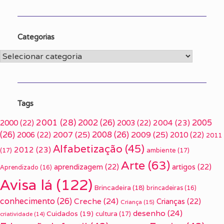
Categorias
Categorias
Tags
2001
(28)
2002
(26)
2005
2000
(22)
2003
(22)
2004
(23)
(26)
2007
(25)
2008
(26)
2009
(25)
2006
(22)
2010
(22)
2011
Alfabetização
(45)
2012
(23)
(17)
ambiente
(17)
Arte
(63)
aprendizagem
(22)
artigos
(22)
Aprendizado
(16)
Avisa lá
(122)
Brincadeira
(18)
brincadeiras
(16)
conhecimento
(26)
Creche
(24)
Crianças
(22)
Criança
(15)
desenho
(24)
Cuidados
(19)
cultura
(17)
criatividade
(14)