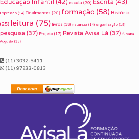
Escrita
(43)
Educação Infantil
(42)
escola
(20)
formação
(58)
História
Finalmentes
(20)
Expressão
(14)
leitura
(75)
(25)
livros
(18)
organização
(15)
natureza
(14)
pesquisa
(37)
Revista Avisa Lá
(37)
Projeto
(17)
Silvana
Augusto
(13)
(11) 3032-5411
(11) 97233-0813