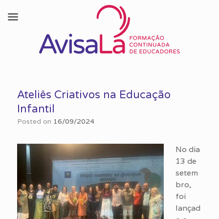
Skip
to
Ateliês Criativos na Educação
content
Infantil
Posted on
16/09/2024
No dia
13 de
setem
bro,
foi
lançad