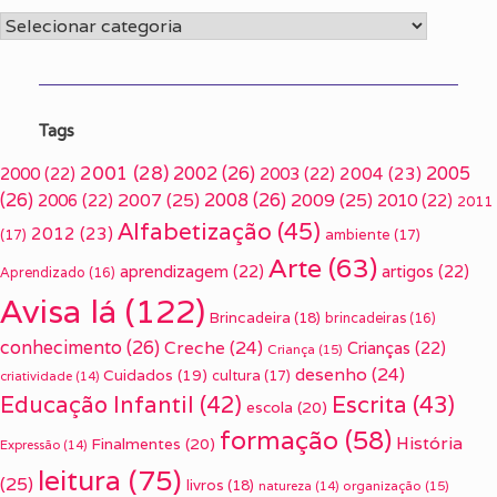
Categorias
Tags
2001
(28)
2002
(26)
2005
2000
(22)
2003
(22)
2004
(23)
(26)
2007
(25)
2008
(26)
2009
(25)
2006
(22)
2010
(22)
2011
Alfabetização
(45)
2012
(23)
(17)
ambiente
(17)
Arte
(63)
aprendizagem
(22)
artigos
(22)
Aprendizado
(16)
Avisa lá
(122)
Brincadeira
(18)
brincadeiras
(16)
conhecimento
(26)
Creche
(24)
Crianças
(22)
Criança
(15)
desenho
(24)
Cuidados
(19)
cultura
(17)
criatividade
(14)
Escrita
(43)
Educação Infantil
(42)
escola
(20)
formação
(58)
História
Finalmentes
(20)
Expressão
(14)
leitura
(75)
(25)
livros
(18)
organização
(15)
natureza
(14)