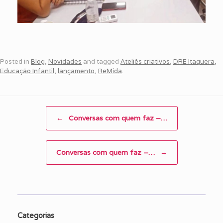
Posted in
Blog
,
Novidades
and tagged
Ateliês criativos
,
DRE Itaquera
,
Educação Infantil
,
lançamento
,
ReMida
.
Post navigation
←
Conversas com quem faz –…
Conversas com quem faz –…
→
Categorias