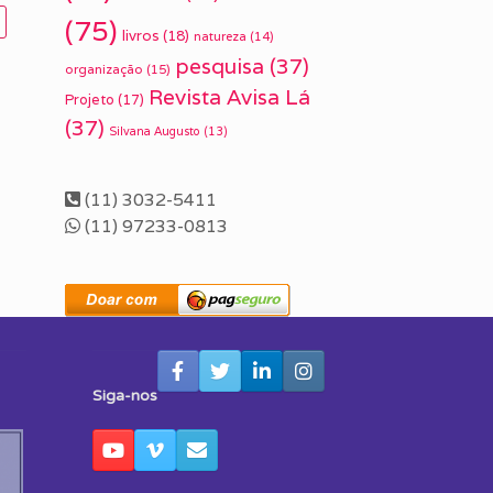
(75)
livros
(18)
natureza
(14)
pesquisa
(37)
organização
(15)
Revista Avisa Lá
Projeto
(17)
(37)
Silvana Augusto
(13)
(11) 3032-5411
(11) 97233-0813
Siga-nos