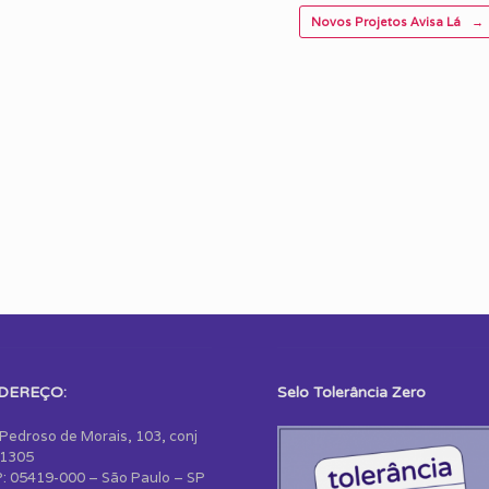
Novos Projetos Avisa Lá
→
DEREÇO:
Selo Tolerância Zero
 Pedroso de Morais, 103, conj
1305
: 05419-000 – São Paulo – SP