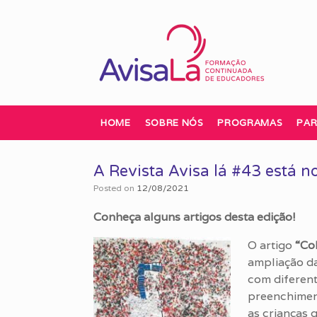
Skip
to
content
HOME
SOBRE NÓS
PROGRAMAS
PAR
A Revista Avisa lá #43 está no
Posted on
12/08/2021
Conheça alguns artigos desta edição!
O artigo
“Co
ampliação da
com diferen
preenchiment
as crianças 