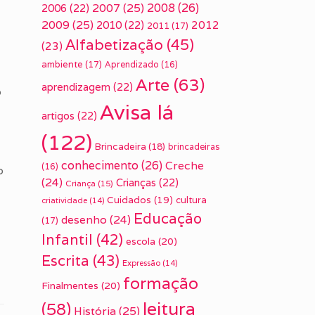
2007
(25)
2008
(26)
2006
(22)
2009
(25)
2010
(22)
2012
2011
(17)
Alfabetização
(45)
(23)
ambiente
(17)
Aprendizado
(16)
Arte
(63)
aprendizagem
(22)
o
Avisa lá
artigos
(22)
(122)
Brincadeira
(18)
brincadeiras
conhecimento
(26)
Creche
(16)
o
(24)
Crianças
(22)
Criança
(15)
Cuidados
(19)
cultura
criatividade
(14)
Educação
desenho
(24)
(17)
Infantil
(42)
escola
(20)
Escrita
(43)
Expressão
(14)
formação
Finalmentes
(20)
leitura
(58)
História
(25)