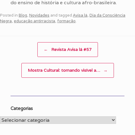
do ensino de história e cultura afro-brasileira.
Posted in
Blog
,
Novidades
and tagged
Avisa lá
,
Dia da Consciência
Negra
,
educação antirracista
,
formação
.
Post navigation
←
Revista Avisa lá #57
Mostra Cultural: tornando visível a…
→
Categorias
Categorias