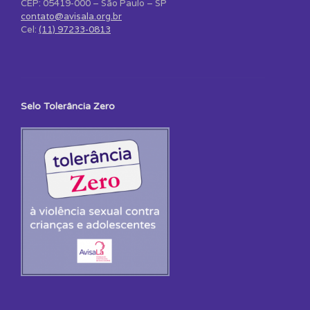
CEP: 05419-000 – São Paulo – SP
contato@avisala.org.br
Cel:
(11) 97233-0813
Selo Tolerância Zero