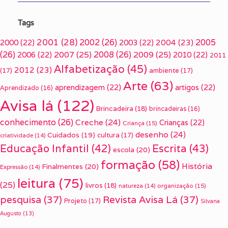
Tags
2001
(28)
2002
(26)
2005
2000
(22)
2003
(22)
2004
(23)
(26)
2007
(25)
2008
(26)
2009
(25)
2006
(22)
2010
(22)
2011
Alfabetização
(45)
2012
(23)
(17)
ambiente
(17)
Arte
(63)
aprendizagem
(22)
artigos
(22)
Aprendizado
(16)
Avisa lá
(122)
Brincadeira
(18)
brincadeiras
(16)
conhecimento
(26)
Creche
(24)
Crianças
(22)
Criança
(15)
desenho
(24)
Cuidados
(19)
cultura
(17)
criatividade
(14)
Escrita
(43)
Educação Infantil
(42)
escola
(20)
formação
(58)
História
Finalmentes
(20)
Expressão
(14)
leitura
(75)
(25)
livros
(18)
organização
(15)
natureza
(14)
pesquisa
(37)
Revista Avisa Lá
(37)
Projeto
(17)
Silvana
Augusto
(13)