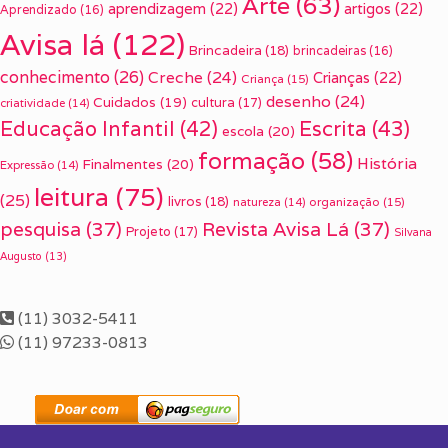
Arte
(63)
aprendizagem
(22)
artigos
(22)
Aprendizado
(16)
Avisa lá
(122)
Brincadeira
(18)
brincadeiras
(16)
conhecimento
(26)
Creche
(24)
Crianças
(22)
Criança
(15)
desenho
(24)
Cuidados
(19)
cultura
(17)
criatividade
(14)
Escrita
(43)
Educação Infantil
(42)
escola
(20)
formação
(58)
História
Finalmentes
(20)
Expressão
(14)
leitura
(75)
(25)
livros
(18)
organização
(15)
natureza
(14)
pesquisa
(37)
Revista Avisa Lá
(37)
Projeto
(17)
Silvana
Augusto
(13)
(11) 3032-5411
(11) 97233-0813