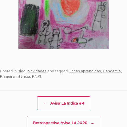
Posted in
Blog
,
Novidades
and tagged
Lições aprendidas
,
Pandemia
,
Primeira Infância
,
RNPI
.
Post navigation
←
Avisa Lá Indica #4
Retrospectiva Avisa Lá 2020
→