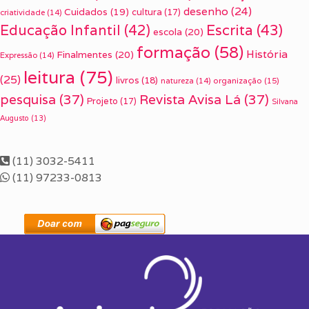
desenho
(24)
Cuidados
(19)
cultura
(17)
criatividade
(14)
Escrita
(43)
Educação Infantil
(42)
escola
(20)
formação
(58)
História
Finalmentes
(20)
Expressão
(14)
leitura
(75)
(25)
livros
(18)
organização
(15)
natureza
(14)
pesquisa
(37)
Revista Avisa Lá
(37)
Projeto
(17)
Silvana
Augusto
(13)
(11) 3032-5411
(11) 97233-0813