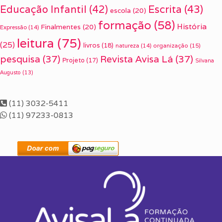
Escrita
(43)
Educação Infantil
(42)
escola
(20)
formação
(58)
História
Finalmentes
(20)
Expressão
(14)
leitura
(75)
(25)
livros
(18)
organização
(15)
natureza
(14)
pesquisa
(37)
Revista Avisa Lá
(37)
Projeto
(17)
Silvana
Augusto
(13)
(11) 3032-5411
(11) 97233-0813