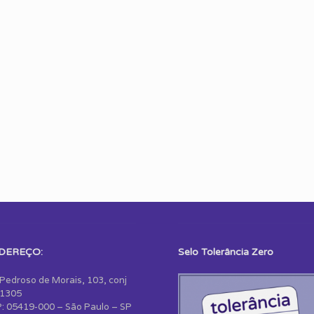
DEREÇO:
Selo Tolerância Zero
 Pedroso de Morais, 103, conj
1305
: 05419-000 – São Paulo – SP