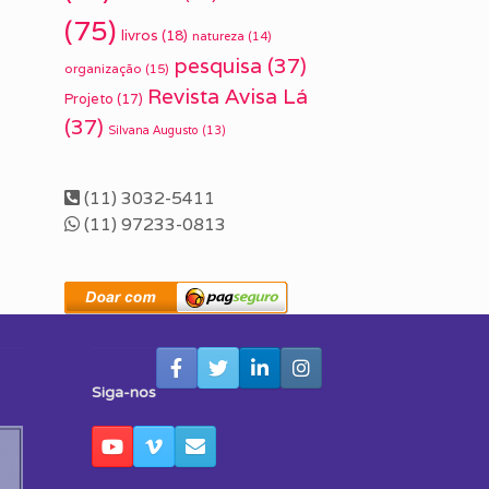
(75)
livros
(18)
natureza
(14)
pesquisa
(37)
organização
(15)
Revista Avisa Lá
Projeto
(17)
(37)
Silvana Augusto
(13)
(11) 3032-5411
(11) 97233-0813
Siga-nos