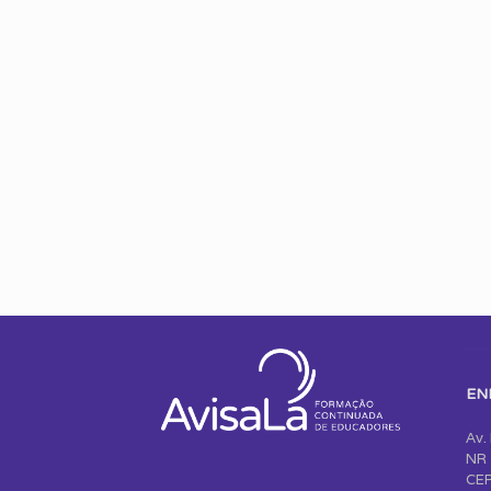
EN
Av.
NR 
CEP