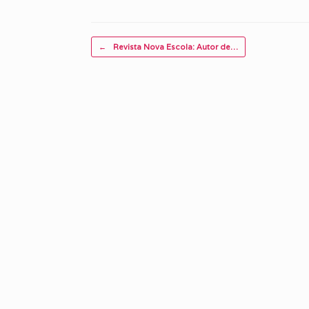
Post navigation
←
Revista Nova Escola: Autor de…