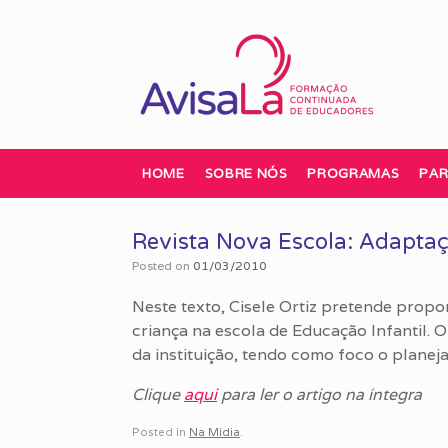
Skip
to
content
HOME
SOBRE NÓS
PROGRAMAS
PAR
Revista Nova Escola: Adapta
Posted on
01/03/2010
Neste texto, Cisele Ortiz pretende prop
criança na escola de Educação Infantil. O
da instituição, tendo como foco o plane
Clique
aqui
para ler o artigo na íntegra
Posted in
Na Mídia
.