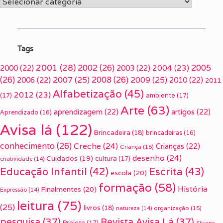
Categorias
Tags
2001
(28)
2002
(26)
2005
2000
(22)
2003
(22)
2004
(23)
(26)
2007
(25)
2008
(26)
2009
(25)
2006
(22)
2010
(22)
2011
Alfabetização
(45)
2012
(23)
(17)
ambiente
(17)
Arte
(63)
aprendizagem
(22)
artigos
(22)
Aprendizado
(16)
Avisa lá
(122)
Brincadeira
(18)
brincadeiras
(16)
conhecimento
(26)
Creche
(24)
Crianças
(22)
Criança
(15)
desenho
(24)
Cuidados
(19)
cultura
(17)
criatividade
(14)
Escrita
(43)
Educação Infantil
(42)
escola
(20)
formação
(58)
História
Finalmentes
(20)
Expressão
(14)
leitura
(75)
(25)
livros
(18)
organização
(15)
natureza
(14)
pesquisa
(37)
Revista Avisa Lá
(37)
Projeto
(17)