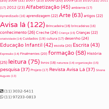
(26)
2007
(25)
2008
(26)
2009
(25)
2006
(22)
2010
(22)
2011
Alfabetização
(45)
2012
(23)
(17)
ambiente
(17)
Arte
(63)
aprendizagem
(22)
artigos
(22)
Aprendizado
(16)
Avisa lá
(122)
Brincadeira
(18)
brincadeiras
(16)
conhecimento
(26)
Creche
(24)
Crianças
(22)
Criança
(15)
desenho
(24)
Cuidados
(19)
cultura
(17)
criatividade
(14)
Escrita
(43)
Educação Infantil
(42)
escola
(20)
formação
(58)
História
Finalmentes
(20)
Expressão
(14)
leitura
(75)
(25)
livros
(18)
organização
(15)
natureza
(14)
pesquisa
(37)
Revista Avisa Lá
(37)
Projeto
(17)
Silvana
Augusto
(13)
(11) 3032-5411
(11) 97233-0813