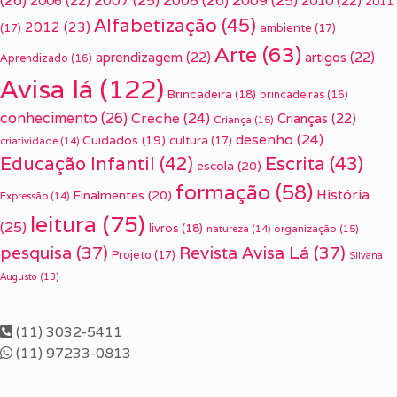
(26)
2007
(25)
2008
(26)
2009
(25)
2006
(22)
2010
(22)
2011
Alfabetização
(45)
2012
(23)
(17)
ambiente
(17)
Arte
(63)
aprendizagem
(22)
artigos
(22)
Aprendizado
(16)
Avisa lá
(122)
Brincadeira
(18)
brincadeiras
(16)
conhecimento
(26)
Creche
(24)
Crianças
(22)
Criança
(15)
desenho
(24)
Cuidados
(19)
cultura
(17)
criatividade
(14)
Escrita
(43)
Educação Infantil
(42)
escola
(20)
formação
(58)
História
Finalmentes
(20)
Expressão
(14)
leitura
(75)
(25)
livros
(18)
organização
(15)
natureza
(14)
pesquisa
(37)
Revista Avisa Lá
(37)
Projeto
(17)
Silvana
Augusto
(13)
(11) 3032-5411
(11) 97233-0813