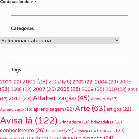
Continue lendo >
Categorias
Categorias
Tags
2001
(28)
2002
(26)
2005
2000
(22)
2003
(22)
2004
(23)
(26)
2007
(25)
2008
(26)
2009
(25)
2006
(22)
2010
(22)
2011
Alfabetização
(45)
2012
(23)
(17)
ambiente
(17)
Arte
(63)
aprendizagem
(22)
artigos
(22)
Aprendizado
(16)
Avisa lá
(122)
Brincadeira
(18)
brincadeiras
(16)
conhecimento
(26)
Creche
(24)
Crianças
(22)
Criança
(15)
desenho
(24)
Cuidados
(19)
cultura
(17)
criatividade
(14)