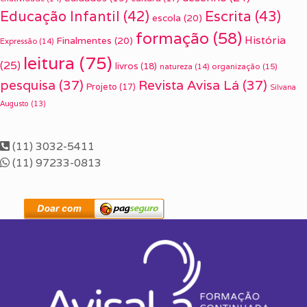
Escrita
(43)
Educação Infantil
(42)
escola
(20)
formação
(58)
História
Finalmentes
(20)
Expressão
(14)
leitura
(75)
(25)
livros
(18)
organização
(15)
natureza
(14)
pesquisa
(37)
Revista Avisa Lá
(37)
Projeto
(17)
Silvana
Augusto
(13)
(11) 3032-5411
(11) 97233-0813