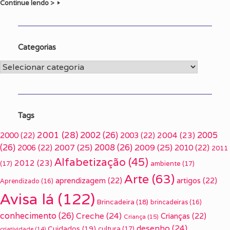
Continue lendo >
Categorias
Categorias
Tags
2001
(28)
2002
(26)
2005
2000
(22)
2003
(22)
2004
(23)
(26)
2007
(25)
2008
(26)
2009
(25)
2006
(22)
2010
(22)
2011
Alfabetização
(45)
2012
(23)
(17)
ambiente
(17)
Arte
(63)
aprendizagem
(22)
artigos
(22)
Aprendizado
(16)
Avisa lá
(122)
Brincadeira
(18)
brincadeiras
(16)
conhecimento
(26)
Creche
(24)
Crianças
(22)
Criança
(15)
desenho
(24)
Cuidados
(19)
cultura
(17)
criatividade
(14)