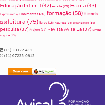
Escrita
(43)
Educação Infantil
(42)
escola
(20)
formação
(58)
História
Finalmentes
(20)
Expressão
(14)
leitura
(75)
(25)
livros
(18)
organização
(15)
natureza
(14)
pesquisa
(37)
Revista Avisa Lá
(37)
Projeto
(17)
Silvana
Augusto
(13)
(11) 3032-5411
(11) 97233-0813